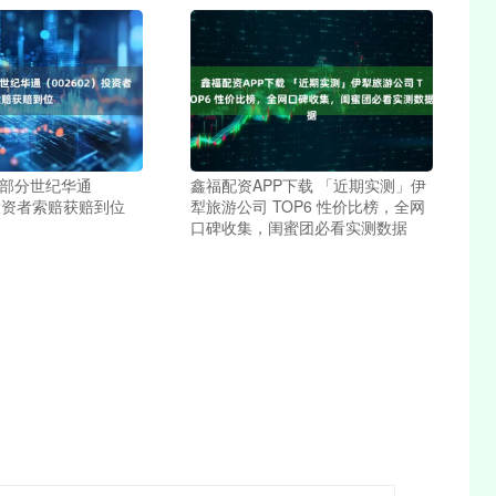
 部分世纪华通
鑫福配资APP下载 「近期实测」伊
）投资者索赔获赔到位
犁旅游公司 TOP6 性价比榜，全网
口碑收集，闺蜜团必看实测数据