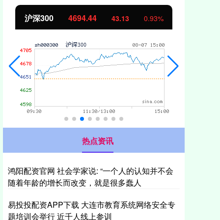
北证50
1134.24
创
11.37
1.01%
热点资讯
鸿阳配资官网 社会学家说: “一个人的认知并不会
随着年龄的增长而改变，就是很多蠢人
易投投配资APP下载 大连市教育系统网络安全专
题培训会举行 近千人线上参训