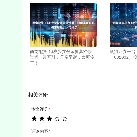
尚竞配资 13岁少女被亲舅舅性侵，
银河证券平台
过程非常可耻，母亲早逝，太可怜
（002602
了！
相关评论
本文评分
*
评论内容
*