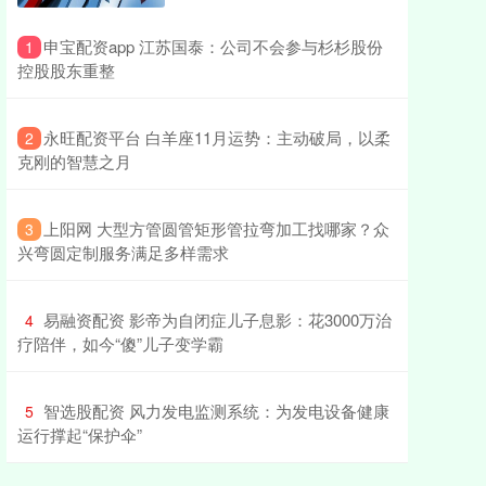
​申宝配资app 江苏国泰：公司不会参与杉杉股份
1
控股股东重整
​永旺配资平台 白羊座11月运势：主动破局，以柔
2
克刚的智慧之月
​上阳网 大型方管圆管矩形管拉弯加工找哪家？众
3
兴弯圆定制服务满足多样需求
​易融资配资 影帝为自闭症儿子息影：花3000万治
4
疗陪伴，如今“傻”儿子变学霸
​智选股配资 风力发电监测系统：为发电设备健康
5
运行撑起“保护伞”