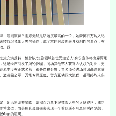
沪深300
4694.44
1.42%
43.13
0.93%
里，短剧演员岳雨婷无疑是话题度最高的一位，她豪掷百万购入纪
速转战纪梵希大秀的操作，成了本届时装周最具戏剧性的看点，有
动。我
之旅充满反转，她曾以“短剧领域首位受邀艺人”身份宣传将出席两场
，这场缺席引发了舆论反噬，同场其他艺人获官方认领的对比，更
她原本没有正式名额，都是自费买票，冒名顶替进场时因高调吹嘘
、邀请函公示、秀场专属座位、官方互动四大流程，岳雨婷均未实
议，她迅速调整策略，豪掷百万拿下纪梵希大秀的入场资格，成功
作博出位，而是用真金白银去实现一个看似遥不可及的时尚梦想，
板印象的证明。