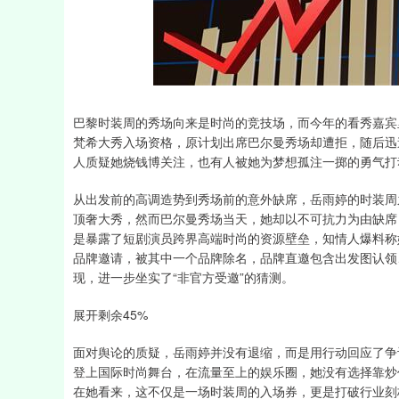
深证成指
14311.01
39.68
1.02%
200.89
巴黎时装周的秀场向来是时尚的竞技场，而今年的看秀嘉宾
梵希大秀入场资格，原计划出席巴尔曼秀场却遭拒，随后迅
人质疑她烧钱博关注，也有人被她为梦想孤注一掷的勇气打
从出发前的高调造势到秀场前的意外缺席，岳雨婷的时装周
顶奢大秀，然而巴尔曼秀场当天，她却以不可抗力为由缺席
是暴露了短剧演员跨界高端时尚的资源壁垒，知情人爆料称
品牌邀请，被其中一个品牌除名，品牌直邀包含出发图认领
现，进一步坐实了“非官方受邀”的猜测。
展开剩余45%
面对舆论的质疑，岳雨婷并没有退缩，而是用行动回应了争
登上国际时尚舞台，在流量至上的娱乐圈，她没有选择靠炒
在她看来，这不仅是一场时装周的入场券，更是打破行业刻