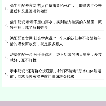
鼎牛汇配资官网 哲人伊壁鸠鲁论死亡，可能是古往今来
1、
最质朴又最澄澈的领悟
鼎牛配资 看着不显山露水，实则能力拉满的六星座，藏
2、
锋守拙，越了解越敬畏
鸿阳配资官网 社会学家说: “一个人的认知并不会随着年
3、
龄的增长而改变，就是很多蠢人
沪深优配平台 分手最体面、绝不纠缠的四大星座，爱过
4、
就好，互不打扰
泰丰配资 “还有群众没疏散，我们不能走” 彭水山体崩塌
5、
前，网格员挨家挨户敲门组织群众转移