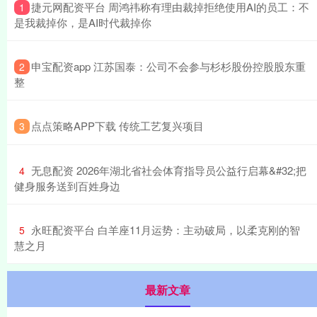
​捷元网配资平台 周鸿祎称有理由裁掉拒绝使用AI的员工：不
1
是我裁掉你，是AI时代裁掉你
​申宝配资app 江苏国泰：公司不会参与杉杉股份控股股东重
2
整
​点点策略APP下载 传统工艺复兴项目
3
​无息配资 2026年湖北省社会体育指导员公益行启幕&#32;把
4
健身服务送到百姓身边
​永旺配资平台 白羊座11月运势：主动破局，以柔克刚的智
5
慧之月
最新文章