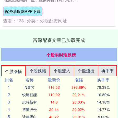
大秀入场资格，原计划出席巴尔曼秀场却遭
配资炒股网APP下载
拒，随后....
查看：
138
分类：
炒股配资网址
富深配资文章已加载完成
个股实时涨跌榜
个股跌幅
个股流入
个股流出
换手率
个股涨幅
排名
名称
最新价
涨幅
换手率
1
N展芯
116.52
396.89%
79.39%
2
锐翔智能
110.02
20.21%
16.80%
3
志特新材
14.8
20.03%
14.18%
4
博腾股份
20.44
20.02%
14.77%
5
近岸蛋白
46.72
20.01%
5.62%