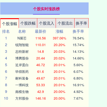
个股实时涨跌榜
个股跌幅
个股流入
个股流出
换手率
个股涨幅
排名
名称
最新价
涨幅
换手率
1
N展芯
116.56
397.06%
76.54%
2
锐翔智能
110.01
20.20%
15.74%
3
志特新材
14.8
20.03%
14.13%
4
博腾股份
20.44
20.02%
14.66%
5
近岸蛋白
46.72
20.01%
5.60%
6
毕得医药
61.6
20.01%
6.07%
7
耐科装备
49.67
20.01%
6.80%
8
一博科技
53.33
20.01%
16.91%
9
南模生物
42.9
20.00%
4.92%
10
方邦股份
146.16
20.00%
7.67%