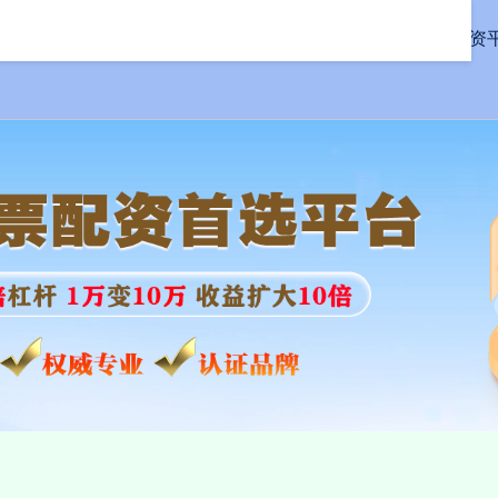
首页
富深配资
正规实盘股票配资