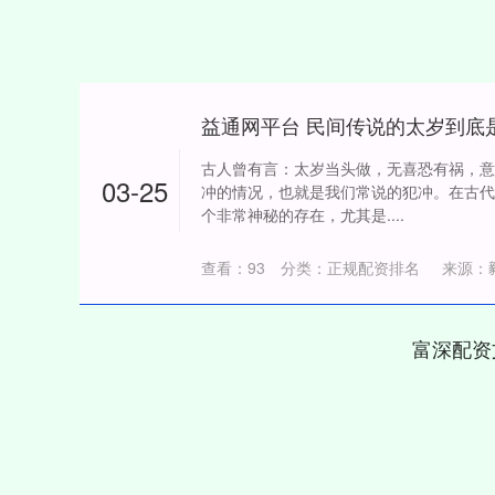
古人曾有言：太岁当头做，无喜恐有祸，意
03-25
冲的情况，也就是我们常说的犯冲。在古代
个非常神秘的存在，尤其是....
查看：
93
分类：
正规配资排名
来源：
富深配资