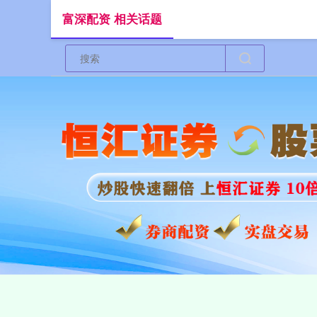
富深配资 相关话题