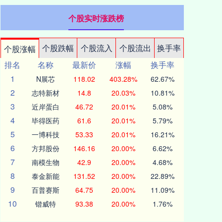
个股实时涨跌榜
个股跌幅
个股流入
个股流出
换手率
个股涨幅
排名
名称
最新价
涨幅
换手率
1
N展芯
118.02
403.28%
62.67%
2
志特新材
14.8
20.03%
10.81%
3
近岸蛋白
46.72
20.01%
5.08%
4
毕得医药
61.6
20.01%
5.79%
5
一博科技
53.33
20.01%
16.21%
6
方邦股份
146.16
20.00%
6.62%
7
南模生物
42.9
20.00%
4.68%
8
泰金新能
131.52
20.00%
22.89%
9
百普赛斯
64.75
20.00%
11.09%
10
锴威特
93.38
20.00%
1.76%