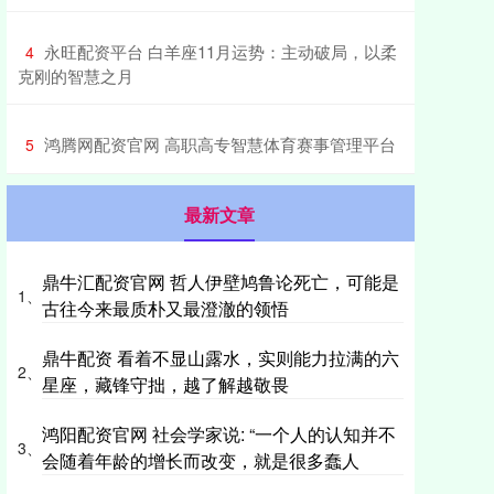
​永旺配资平台 白羊座11月运势：主动破局，以柔
4
克刚的智慧之月
​鸿腾网配资官网 高职高专智慧体育赛事管理平台
5
最新文章
鼎牛汇配资官网 哲人伊壁鸠鲁论死亡，可能是
1、
古往今来最质朴又最澄澈的领悟
鼎牛配资 看着不显山露水，实则能力拉满的六
2、
星座，藏锋守拙，越了解越敬畏
鸿阳配资官网 社会学家说: “一个人的认知并不
3、
会随着年龄的增长而改变，就是很多蠢人