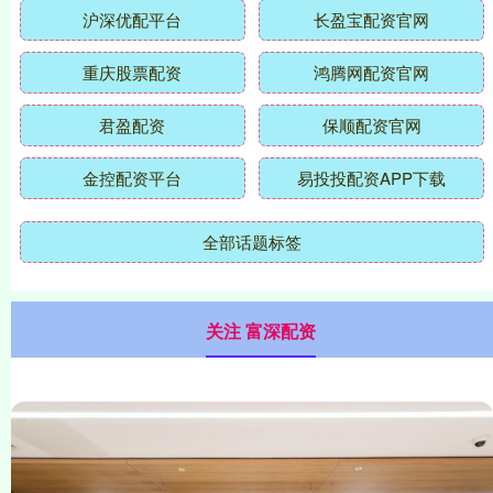
沪深优配平台
长盈宝配资官网
重庆股票配资
鸿腾网配资官网
君盈配资
保顺配资官网
金控配资平台
易投投配资APP下载
全部话题标签
关注 富深配资