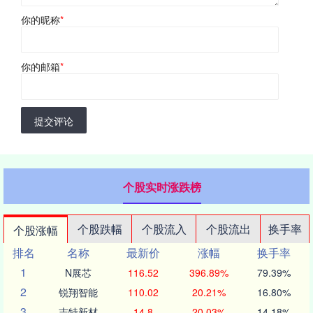
你的昵称
*
你的邮箱
*
提交评论
个股实时涨跌榜
个股跌幅
个股流入
个股流出
换手率
个股涨幅
排名
名称
最新价
涨幅
换手率
1
N展芯
116.52
396.89%
79.39%
2
锐翔智能
110.02
20.21%
16.80%
3
志特新材
14.8
20.03%
14.18%