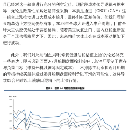
且已经对这一叙事进行充分的利空定价。现阶段成本传导逻辑占据主
导，无论是政策性采购还是商业采购，本质是通过（CBOT+CNF）这
一组合上涨推动进口大豆成本抬升，最终利好豆粕估值。但我们理解
豆粕单边上方空间仍然有限，2024年全球大豆进入丰产周期，目前全
球大豆供应仍然处于宽松格局，随着美豆恢复进口，国内豆粕重新置
身于全球供需格局之下。因此，未来粕价大体上会在成本驱动框架下
进行波动。
此外，我们对此前“通过榨利修复促进油粕估值上抬”的论述补充
一些表达，即考虑到巴西3-7月船期盘面榨利较好，若油厂受制于库存
与负荷目标（维持开机以摊薄固定成本），不排除主动承担近月船期
的亏损持续买船并通过远月船期盘面榨利予以平滑的可能性，这将导
致03合约难以上演缺口逻辑下的上涨行情。