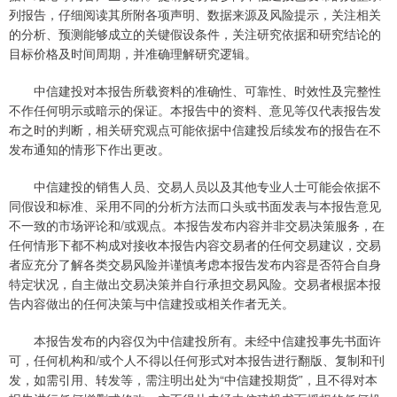
列报告，仔细阅读其所附各项声明、数据来源及风险提示，关注相关
的分析、预测能够成立的关键假设条件，关注研究依据和研究结论的
目标价格及时间周期，并准确理解研究逻辑。
中信建投对本报告所载资料的准确性、可靠性、时效性及完整性
不作任何明示或暗示的保证。本报告中的资料、意见等仅代表报告发
布之时的判断，相关研究观点可能依据中信建投后续发布的报告在不
发布通知的情形下作出更改。
中信建投的销售人员、交易人员以及其他专业人士可能会依据不
同假设和标准、采用不同的分析方法而口头或书面发表与本报告意见
不一致的市场评论和/或观点。本报告发布内容并非交易决策服务，在
任何情形下都不构成对接收本报告内容交易者的任何交易建议，交易
者应充分了解各类交易风险并谨慎考虑本报告发布内容是否符合自身
特定状况，自主做出交易决策并自行承担交易风险。交易者根据本报
告内容做出的任何决策与中信建投或相关作者无关。
本报告发布的内容仅为中信建投所有。未经中信建投事先书面许
可，任何机构和/或个人不得以任何形式对本报告进行翻版、复制和刊
发，如需引用、转发等，需注明出处为“中信建投期货”，且不得对本