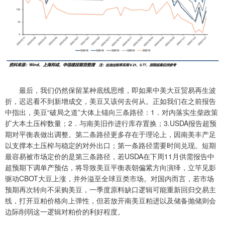
最后，我们仍然保留某种底线思维，即如果中美大豆贸易再生波
折，迟迟看不到新增成交，美豆又该何去何从。正如我们在之前报告
中指出，美豆“破局之道”大体上锚向三条路径：1．对内落实生柴政策
扩大本土压榨数量；2．与南美旧作进行库存置换；3.USDA报告超预
期对平衡表做出调整。第二条路径更多存在于理论上，因南美丰产足
以支撑本土压榨与稳定的对外出口；第一条路径需要时间兑现。短期
最容易被市场定价的是第三条路径，若USDA在下周11月供需报告中
超预期下调单产预估，将导致美豆平衡表朝偏紧方向演绎，立竿见影
驱动CBOT大豆上涨，并外溢至全球豆类市场。对国内而言，若市场
预期再次转向不采购美豆，一季度原料缺口逻辑可能重新回归交易主
线，打开豆粕价格向上弹性，但若放开南美豆粕进以及储备抛储则会
边际削弱这一逻辑对粕价的利好程度。