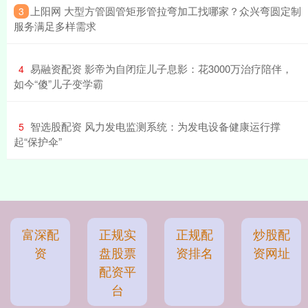
​上阳网 大型方管圆管矩形管拉弯加工找哪家？众兴弯圆定制
3
服务满足多样需求
​易融资配资 影帝为自闭症儿子息影：花3000万治疗陪伴，
4
如今“傻”儿子变学霸
​智选股配资 风力发电监测系统：为发电设备健康运行撑
5
起“保护伞”
富深配
正规实
正规配
炒股配
资
盘股票
资排名
资网址
配资平
台