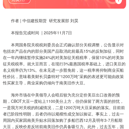
作者 | 中信建投期货 研究发展部 刘昊
本报告完成时间 | 2025年11月7日
本周国务院关税税则委员会正式确认部分关税调整，公告显示对
包括农产品在内的部分美国产品取消此前最高15%的反制加征，同时
在一年内继续暂停实施24%的对美加征关税税率，保留10%的对美加
征关税税率。就大豆而言，在现行3%最惠国税率基础上，进口美豆的
名义税率仍为13%。在未见进一步豁免前，这一税率将抑制商业买船
性价比，意味着美财长贝森特对“1200万吨”采购的表述更可能由政策
性买家主导，商业采购仍倾向于南美旧作大豆。
海外市场在中美领导人会晤后较为充分定价美豆出口改善的预
期，CBOT大豆一度站上1100美分上方，但仍保留了两方面的担忧，
一是我方对关税的削减情况，二是1200万吨大豆采购的落实。目前前
者已阶段性明朗，后者仍待以规模性成交加以验证。事实上，过去一
周国内买家因南美升贴水回落加购了多船巴西12月及明年3-7月船期
大豆，反映价差反转前南美旧作仍具备吸引力。此外，过去五年，国