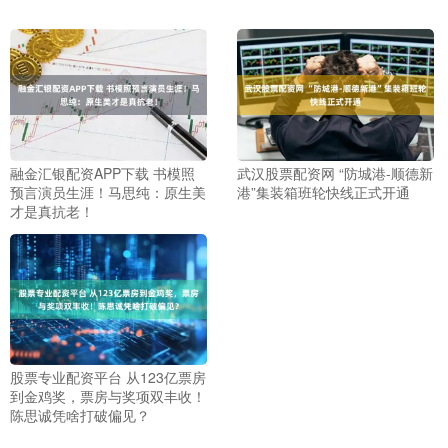
融金汇银配资APP下载 书模照
武汉股票配资网 “防城港-顺德新
预言演员生涯！马思纯：原生美
港”集装箱班轮快线正式开通
才是真抗老！
股票专业配资平台 从123亿票房
到金鸡奖，票房与奖项双丰收！
陈思诚凭啥打破偏见？