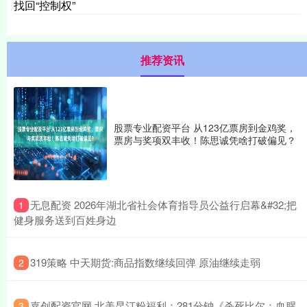
找回“控制权”
推荐资讯
股票专业配资平台 从123亿票房到金鸡奖，
票房与奖项双丰收！陈思诚凭啥打破偏见？
​无息配资 2026年湖北省社会体育指导员公益行启幕&#32;把
1
健身服务送到百姓身边
​319策略 中天期货:商品指数继续回弹 原油继续走弱
2
​嘉创配资官网 北美昆汀粉福利：281分钟《杀死比尔：血腥
3