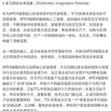
4.更无限的未来想象（XUnlimited, Imaginative Potential）
作为APEX臻图核心价值体系中的开放维度，“X”代表着未来技术的不
设限探索。APEX臻图积极拥抱人工智能、虚实融合与新型交互等前沿
趋势，不断突破传统屏幕形态，探索更前沿的交互技术，实现多形
态、高集成、自发光的显示形态突破，释放屏幕在尺寸、结构与应用
空间上的无限可能，为下一代智能终端的一体化、无孔化、可折叠化
构建了清晰蓝图。
这一维度的核心，是为未来技术变革预留空间，并推动APEX臻图在多
元应用场景中持续进化，保持领先，引领高端体验向更远未来延展。
APEX臻图的四大品牌核心价值维度，不仅试图以更全面的视角引领显
示行业迈向更高阶的发展方向，也正逐步成为行业用户与消费者信赖
的显示价值标识。作为TCL华星旗下先进显示技术品牌，APEX臻图明
确提出了“好屏”的标准，并致力于构建高端显示的技术能力与用户感
知之间的桥梁。正如TCL华星副总裁刘小兰所指出的：在显示无处不
在、举目皆屏的今天，参数纷繁、技术认知门槛过高，正成为影响用
户决策的重要障碍。为此，TCL华星提出打造一个“将复杂技术可感知
化”的新品牌，以清晰、聚焦的价值体系，帮助用户更直观地理解并选
择真正优质的屏幕产品。