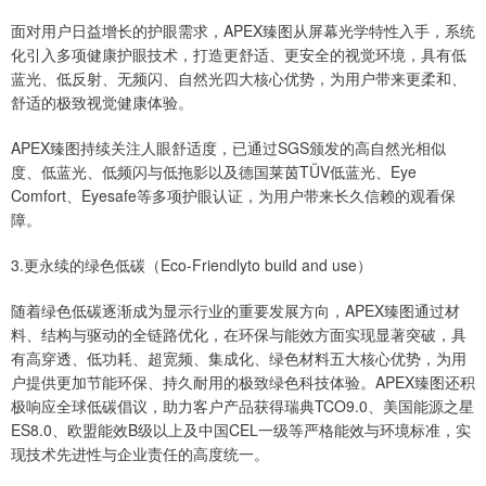
面对用户日益增长的护眼需求，APEX臻图从屏幕光学特性入手，系统
化引入多项健康护眼技术，打造更舒适、更安全的视觉环境，具有低
蓝光、低反射、无频闪、自然光四大核心优势，为用户带来更柔和、
舒适的极致视觉健康体验。
APEX臻图持续关注人眼舒适度，已通过SGS颁发的高自然光相似
度、低蓝光、低频闪与低拖影以及德国莱茵TÜV低蓝光、Eye
Comfort、Eyesafe等多项护眼认证，为用户带来长久信赖的观看保
障。
3.更永续的绿色低碳（Eco-Friendlyto build and use）
随着绿色低碳逐渐成为显示行业的重要发展方向，APEX臻图通过材
料、结构与驱动的全链路优化，在环保与能效方面实现显著突破，具
有高穿透、低功耗、超宽频、集成化、绿色材料五大核心优势，为用
户提供更加节能环保、持久耐用的极致绿色科技体验。APEX臻图还积
极响应全球低碳倡议，助力客户产品获得瑞典TCO9.0、美国能源之星
ES8.0、欧盟能效B级以上及中国CEL一级等严格能效与环境标准，实
现技术先进性与企业责任的高度统一。