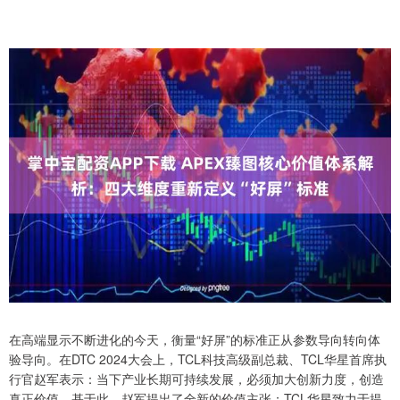
在高端显示不断进化的今天，衡量“好屏”的标准正从参数导向转向体
验导向。在DTC 2024大会上，TCL科技高级副总裁、TCL华星首席执
行官赵军表示：当下产业长期可持续发展，必须加大创新力度，创造
真正价值。基于此，赵军提出了全新的价值主张：TCL华星致力于提