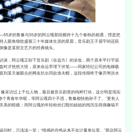
沪深300
4689.96
1.31%
38.65
0.83%
—55岁的鲁豫与35岁的阿云嘎那段横跨十九个春秋的相遇，愣是把
持人眼角细纹盛着三十年媒体生涯的星霜，音乐剧王子眉宇间还跃
倒像是某部文艺片的经典镜头。
访谈，阿云嘎正卸下音乐剧《在远方》的浓妆，两个原本平行宇宙
盘时才恍然大悟，原来命运早埋下伏笔——同家经纪公司的电梯载
直到某天被眼尖的网友扒出同款渔夫帽，这段传闻终于像开闸洪水
鲁豫采访过上千位人物，最后被音乐剧里的纯粹打动，这分明是现实
整个青春年华呢，等阿云嘎四十不惑，鲁豫都快抱孙子了。”更有人
关系的暗礁；而阿云嘎的年轻粉丝们既怕姐姐的阅历压得偶像喘不
追问时，只浅浅一笑：“情感的共鸣从来不在计量单位里。”那边阿云