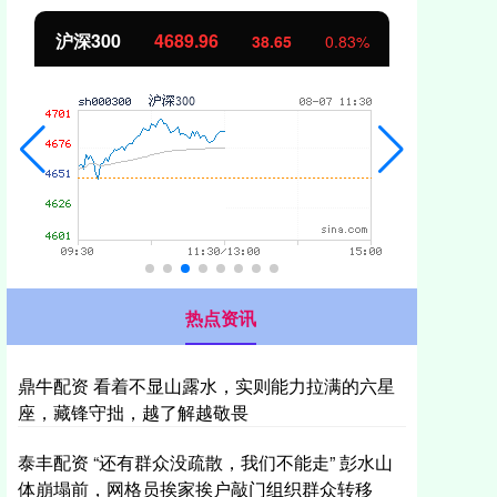
北证50
1129.72
创
6.84
0.61%
热点资讯
鼎牛配资 看着不显山露水，实则能力拉满的六星
座，藏锋守拙，越了解越敬畏
泰丰配资 “还有群众没疏散，我们不能走” 彭水山
体崩塌前，网格员挨家挨户敲门组织群众转移