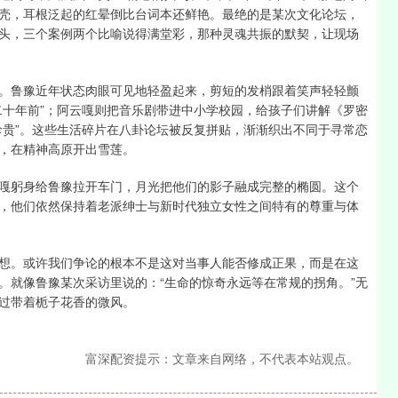
壳，耳根泛起的红晕倒比台词本还鲜艳。最绝的是某次文化论坛，
头，三个案例两个比喻说得满堂彩，那种灵魂共振的默契，让现场
。鲁豫近年状态肉眼可见地轻盈起来，剪短的发梢跟着笑声轻轻颤
二十年前”；阿云嘎则把音乐剧带进中小学校园，给孩子们讲解《罗密
珍贵”。这些生活碎片在八卦论坛被反复拼贴，渐渐织出不同于寻常恋
，在精神高原开出雪莲。
嘎躬身给鲁豫拉开车门，月光把他们的影子融成完整的椭圆。这个
，他们依然保持着老派绅士与新时代独立女性之间特有的尊重与体
想。或许我们争论的根本不是这对当事人能否修成正果，而是在这
。就像鲁豫某次采访里说的：“生命的惊奇永远等在常规的拐角。”无
过带着栀子花香的微风。
富深配资提示：文章来自网络，不代表本站观点。