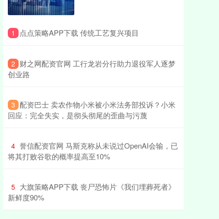
​点点策略APP下载 传统工艺复兴项目
1
​财之网配资官网 工行龙岩分行助力退役军人逐梦
2
创业路
​配资巴士 卖农作物小米被小米法务部投诉？小米
3
回应：完全失实，是彻头彻尾的歪曲与污蔑
​誉信配资官网 马斯克称从未说过OpenAI会输，已
4
将其打败谷歌的概率提高至10%
​大旗策略APP下载 丧尸恐怖片《我们埋葬死者》
5
新鲜度90%