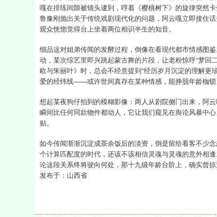
嘎在排练间隙被镜头逮到，哼着《樱桃树下》的旋律突然卡
鲁豫刚抛出关于传统戏剧现代化的问题，阿云嘎立即接住话
观众恍惚觉得台上坐着两位相识半生的知音。
细品这对姐弟传闻的发酵过程，倒像在看现代都市情感图鉴
动，某次综艺里即兴跳起蒙古舞的片段，让老粉惊呼“梦回
欧与朱丽叶》时，总会不经意提到“经历岁月沉淀的理解更
爱的经纬线——或许世间真存在某种情感，能挣脱年龄枷锁
想起某夜狗仔拍到的模糊影像：两人从剧院侧门出来，阿云
瞬间比任何同款物件都动人，它让我们窥见在舆论风暴中心
贴。
如今传闻渐渐沉淀成茶余饭后的淡资，倒是留给看客不少念
个计算匹配度的时代，还该不该相信灵魂与灵魂的意外相逢
论这段关系终将驶向何处，那十九级年龄台阶上，确实曾掠
发布于：山西省