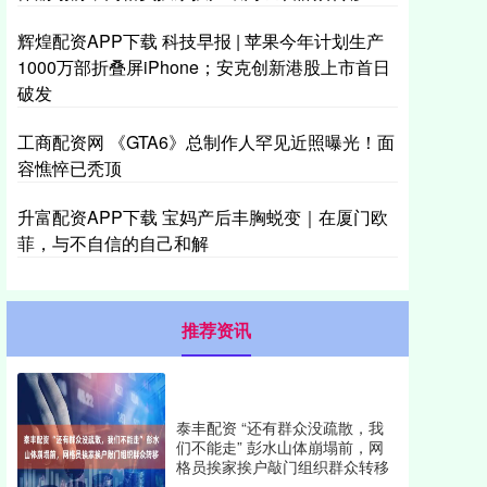
辉煌配资APP下载 科技早报 | 苹果今年计划生产
1000万部折叠屏iPhone；安克创新港股上市首日
破发
工商配资网 《GTA6》总制作人罕见近照曝光！面
容憔悴已秃顶
升富配资APP下载 宝妈产后丰胸蜕变｜在厦门欧
菲，与不自信的自己和解
推荐资讯
泰丰配资 “还有群众没疏散，我
们不能走” 彭水山体崩塌前，网
格员挨家挨户敲门组织群众转移