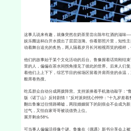
深证成指
14295.08
19.16
0.49%
184.96
这事儿说来有趣，就像突然在奶茶里尝出陈年红酒的滋味—
娱乐圈这杯白开水搅出了层层涟漪。你看那照片里，知性主
动着舞台追光的炙热，两人隔着岁月长河相视而笑的模样，
他们的故事始于某个文化活动的后台。鲁豫握着话筒刚结束
里的人，偏偏在茶水间拐角撞见了彼此的世界。后来人们复
着他们上上下下，综艺节目的候场区留着并肩而坐的余温，
般席卷热搜。
吃瓜群众自动分成两拨阵营。支持派捧着手机激动敲字：“
版《诺丁山》反转剧情！”反对派则忧心忡忡：“十九岁差着
翻出鲁豫过往情路唏嘘，两段婚姻留下的刻痕会不会成为新
过气，又怕自家哥哥被说借势上位。
展开剩余58%
可当事人偏偏活得像个谜。鲁豫在《偶遇》新书分享会上被