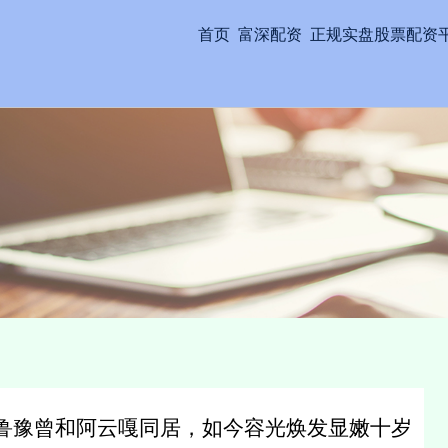
首页
富深配资
正规实盘股票配资
？鲁豫曾和阿云嘎同居，如今容光焕发显嫩十岁