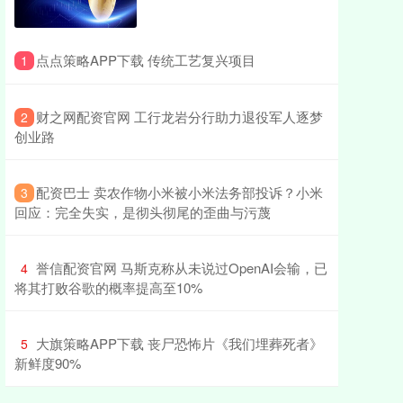
​点点策略APP下载 传统工艺复兴项目
1
​财之网配资官网 工行龙岩分行助力退役军人逐梦
2
创业路
​配资巴士 卖农作物小米被小米法务部投诉？小米
3
回应：完全失实，是彻头彻尾的歪曲与污蔑
​誉信配资官网 马斯克称从未说过OpenAI会输，已
4
将其打败谷歌的概率提高至10%
​大旗策略APP下载 丧尸恐怖片《我们埋葬死者》
5
新鲜度90%