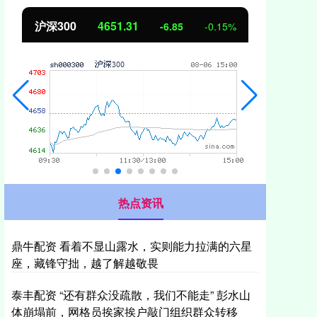
沪深300
4651.31
北
-6.85
-0.15%
热点资讯
鼎牛配资 看着不显山露水，实则能力拉满的六星
座，藏锋守拙，越了解越敬畏
泰丰配资 “还有群众没疏散，我们不能走” 彭水山
体崩塌前，网格员挨家挨户敲门组织群众转移